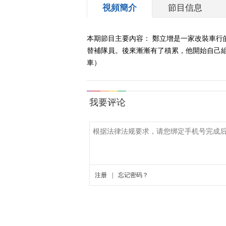
視頻簡介
節目信息
本期節目主要內容： 鄭立增是一家改裝車行
替補隊員。後來漸漸有了積累，他開始自己組建
車）