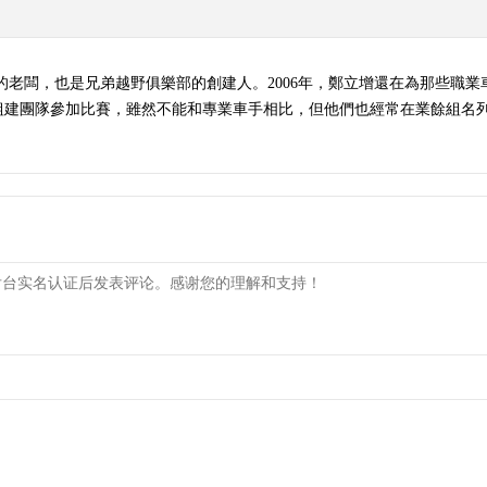
的老闆，也是兄弟越野俱樂部的創建人。2006年，鄭立增還在為那些職
團隊參加比賽，雖然不能和專業車手相比，但他們也經常在業餘組名列前茅。 