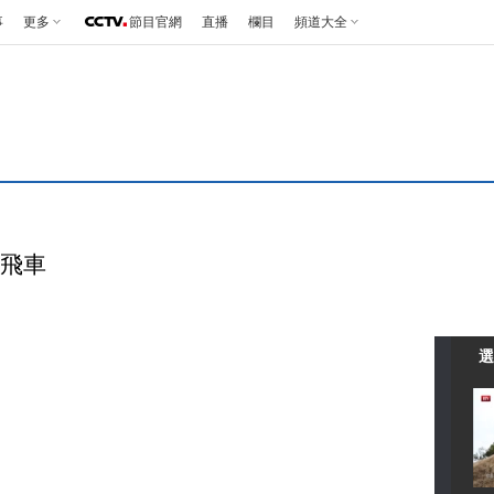
事
更多
節目官網
直播
欄目
頻道大全
漠飛車
選