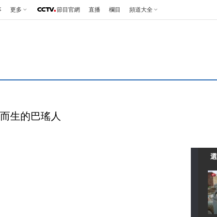
事
更多
節目官網
直播
欄目
頻道大全
依海而生的巴瑤人
選