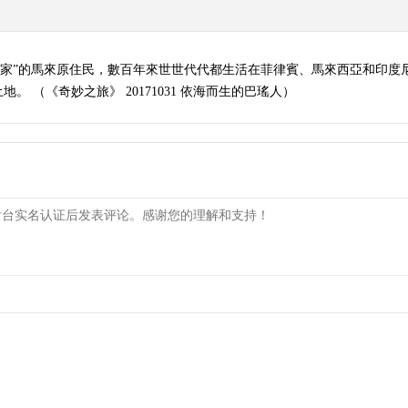
為家”的馬來原住民，數百年來世世代代都生活在菲律賓、馬來西亞和印度
 （《奇妙之旅》 20171031 依海而生的巴瑤人）