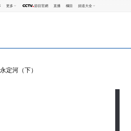
事
更多
節目官網
直播
欄目
頻道大全
騎行永定河（下）