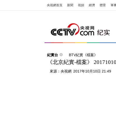
央視網首頁
新聞
視頻
經濟
體育
軍
紀實台
BTV紀實《檔案》
《北京紀實-檔案》 201710
來源：
央視網
2017年10月10日 21:49