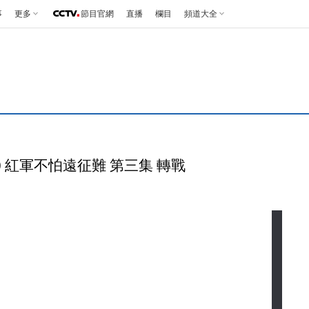
事
更多
節目官網
直播
欄目
頻道大全
10 紅軍不怕遠征難 第三集 轉戰