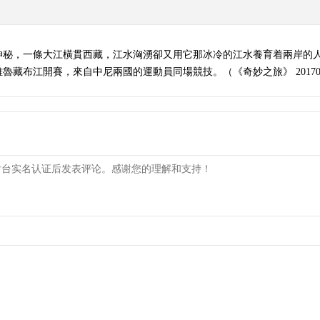
神秘，一條大江橫貫西藏，江水洶湧卻又用它那冰冷的江水養育着兩岸的
魯藏布江開賽，來自中尼兩國的運動員同場競技。（《奇妙之旅》 20170