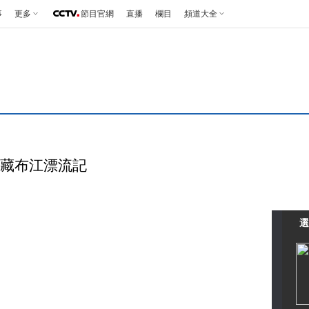
事
更多
節目官網
直播
欄目
頻道大全
雅魯藏布江漂流記
選