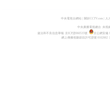
中央電視台網站
|
關於CCTV.com
|
人
中央廣播電視總台 央視
違法和不良信息舉報
京ICP證060535號
京公網安備 11
網上傳播視聽節目許可證號 0102002