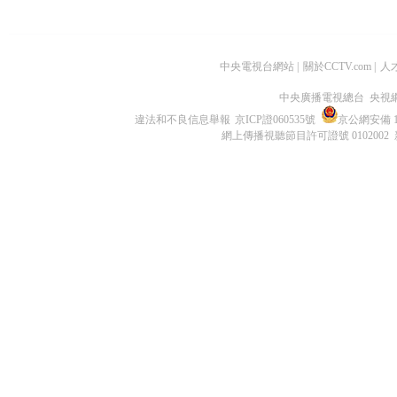
中央電視台網站
|
關於CCTV.com
|
人
中央廣播電視總台 央視
違法和不良信息舉報
京ICP證060535號
京公網安備 11
網上傳播視聽節目許可證號 0102002