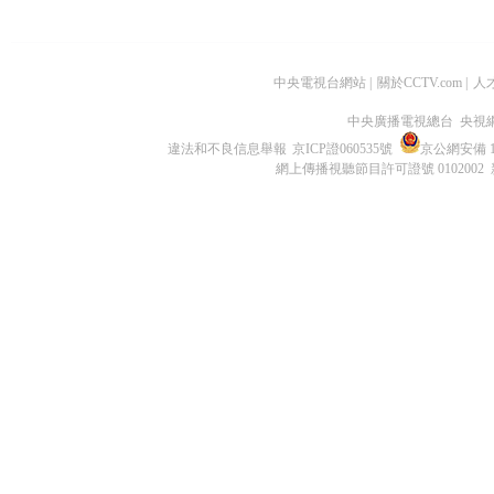
中央電視台網站
|
關於CCTV.com
|
人
中央廣播電視總台 央視
違法和不良信息舉報
京ICP證060535號
京公網安備 11
網上傳播視聽節目許可證號 0102002