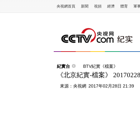
央視網首頁
新聞
視頻
經濟
體育
軍
紀實台
BTV紀實《檔案》
《北京紀實-檔案》 20170
來源：
央視網
2017年02月28日 21:39