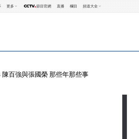
事
更多
節目官網
直播
欄目
頻道大全
228 陳百強與張國榮 那些年那些事