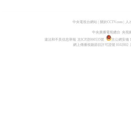
中央電視台網站
|
關於CCTV.com
|
人
中央廣播電視總台 央視
違法和不良信息舉報
京ICP證060535號
京公網安備 11
網上傳播視聽節目許可證號 0102002