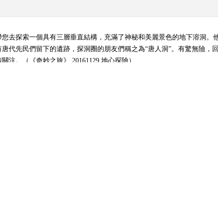
帶您去探索一個具有三層垂直結構，充滿了神秘和美麗景色的地下溶洞。
唐代先民們留下的遺跡，探洞圈的朋友們稱之為“唐人洞”。有驚無險，
。（《奇妙之旅》 20161129 地心探險）