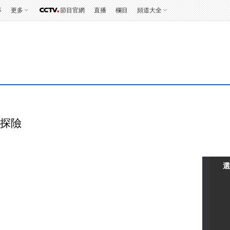
事
更多
節目官網
直播
欄目
頻道大全
心探險
選