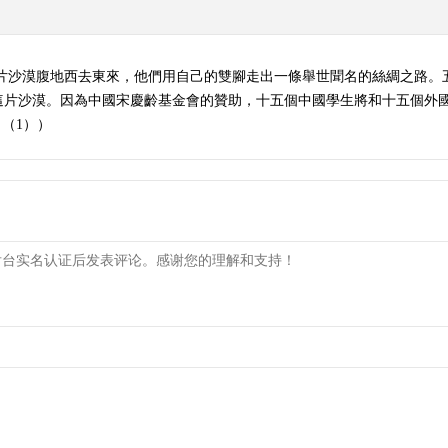
這片沙漠腹地西去東來，他們用自己的雙腳走出一條舉世聞名的絲綢之路。
這片沙漠。因為中國宋慶齡基金會的贊助，十五個中國學生將和十五個外
 （1））