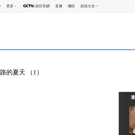
事
更多
節目官網
直播
欄目
頻道大全
走絲路的夏天 （1）
選