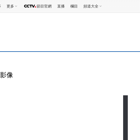
事
更多
節目官網
直播
欄目
頻道大全
村影像