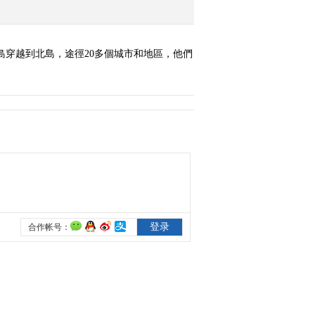
《奇妙之旅》 20160510
重返赛场——飞跃库布齐
島穿越到北島，途徑20多個城市和地區，他們
2016-05-10 22:35:46
《奇妙之旅》 20160517
探秘大海道
2016-05-17 22:11:48
《奇妙之旅》 20160524
探秘丝路奇迹
2016-05-25 02:26:42
《奇妙之旅》 20160531
探寻丝路珍宝
2016-05-31 21:58:36