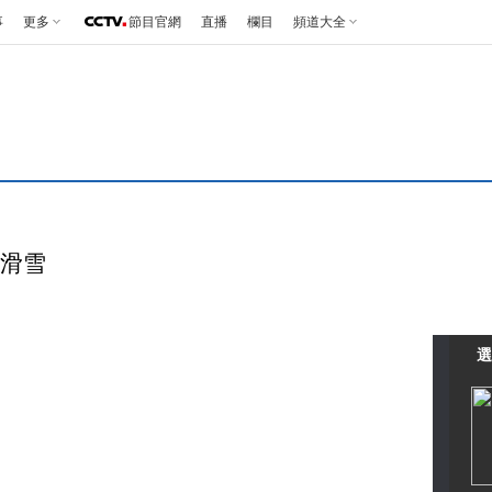
事
更多
節目官網
直播
欄目
頻道大全
樂滑雪
選