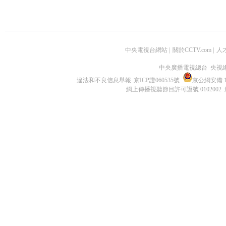
中央電視台網站
|
關於CCTV.com
|
人
中央廣播電視總台 央視
違法和不良信息舉報
京ICP證060535號
京公網安備 11
網上傳播視聽節目許可證號 0102002