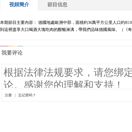
視頻簡介
節目信息
本期節目主要內容： 德國地處歐洲中部，面積約36萬平方公里人口約8
到這裡盡享大口喝酒大塊吃肉的酣暢淋漓，帶我們品味德國風味。（《奇妙之旅