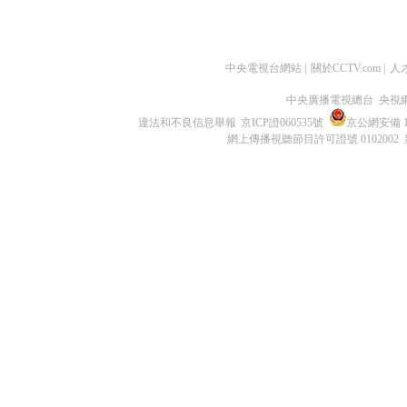
中央電視台網站
|
關於CCTV.com
|
人
中央廣播電視總台 央視
違法和不良信息舉報
京ICP證060535號
京公網安備 11
網上傳播視聽節目許可證號 0102002