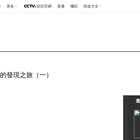
事
更多
節目官網
直播
欄目
頻道大全
 英國的發現之旅（一）
選