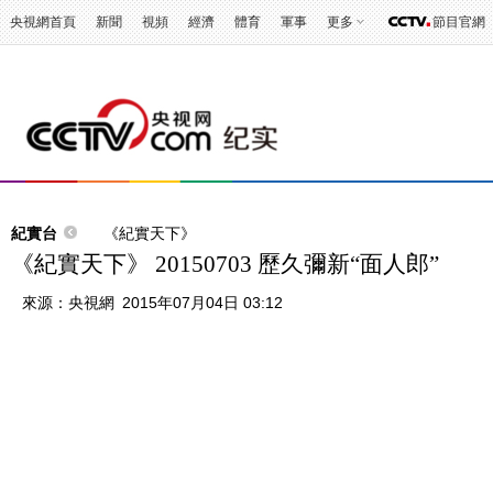
央視網首頁
新聞
視頻
經濟
體育
軍事
更多
節目官網
紀實台
《紀實天下》
《紀實天下》 20150703 歷久彌新“面人郎”
來源：
央視網
2015年07月04日 03:12