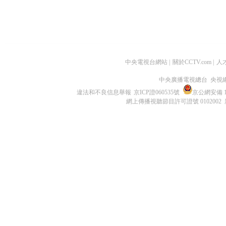
中央電視台網站
|
關於CCTV.com
|
人
中央廣播電視總台 央視
違法和不良信息舉報
京ICP證060535號
京公網安備 11
網上傳播視聽節目許可證號 0102002