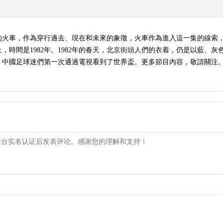
的火車，作為穿行過去、現在和未來的象徵，火車作為進入這一集的線索
，時間是1982年。1982年的春天，北京街頭人們的衣着，仍是以藍、
中國足球迷們第一次通過電視看到了世界盃。更多節目內容，敬請關注。（《