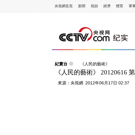
央視網首頁
新聞
視頻
經濟
體育
軍
紀實台
《人民的藝術》
《人民的藝術》 20120616
來源：
央視網
2012年06月17日 02:37