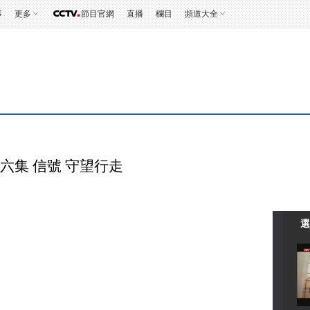
事
更多
節目官網
直播
欄目
頻道大全
 第六集 信號 守望行走
選