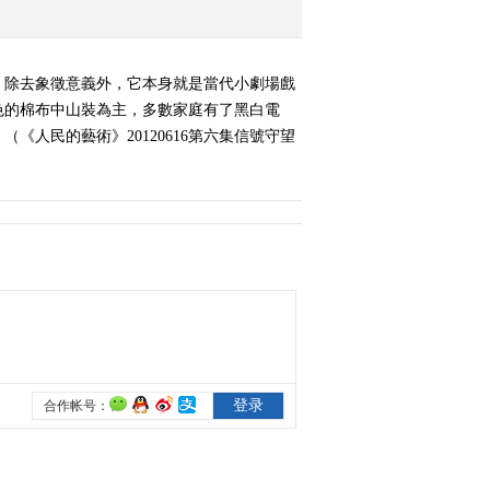
《人民的艺术》
20120620 第十集 剧场 相
望之梦
，除去象徵意義外，它本身就是當代小劇場戲
2012-06-21 00:06:49
灰色的棉布中山裝為主，多數家庭有了黑白電
人民的藝術》20120616第六集信號守望