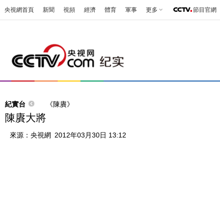
央視網首頁
新聞
視頻
經濟
體育
軍事
更多
節目官網
紀實台
《陳賡》
陳賡大將
來源：
央視網
2012年03月30日 13:12