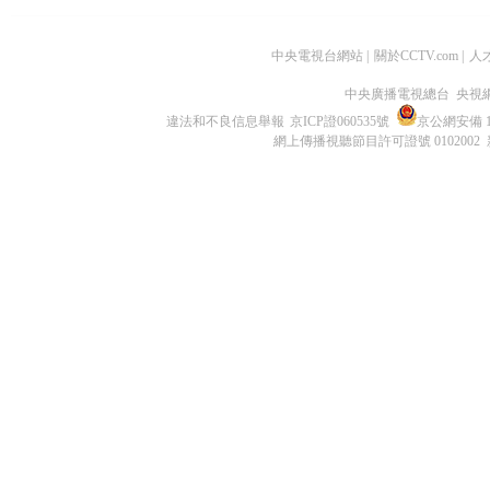
中央電視台網站
|
關於CCTV.com
|
人
中央廣播電視總台 央視
違法和不良信息舉報
京ICP證060535號
京公網安備 11
網上傳播視聽節目許可證號 0102002