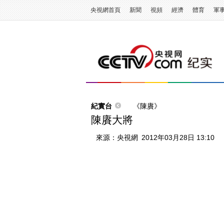
央視網首頁
新聞
視頻
經濟
體育
軍
紀實台
《陳賡》
陳賡大將
來源：
央視網
2012年03月28日 13:10