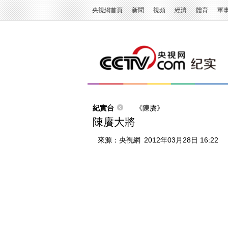
央視網首頁
新聞
視頻
經濟
體育
軍
紀實台
《陳賡》
陳賡大將
來源：
央視網
2012年03月28日 16:22