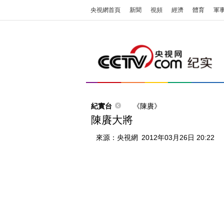
央視網首頁
新聞
視頻
經濟
體育
軍
紀實台
《陳賡》
陳賡大將
來源：
央視網
2012年03月26日 20:22