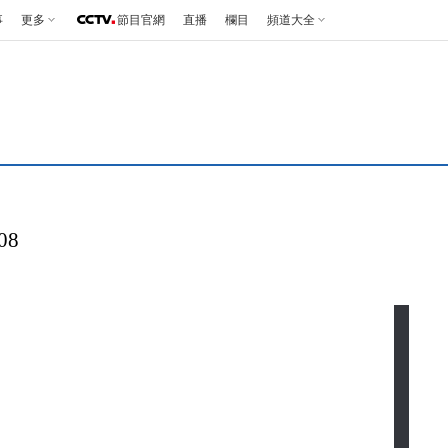
事
更多
節目官網
直播
欄目
頻道大全
08