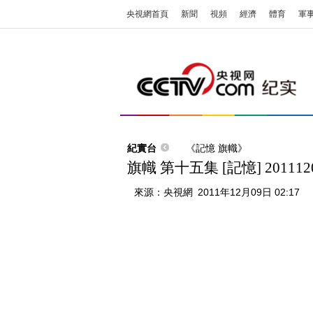
央視網首頁
新聞
視頻
經濟
體育
軍
紀實台
《記憶 旗幟》
旗幟 第十五集 [記憶] 201112
來源：
央視網
2011年12月09日 02:17