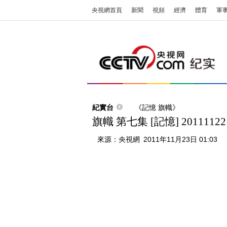
央視網首頁
新聞
視頻
經濟
體育
軍
紀實台
《記憶 旗幟》
旗幟 第七集 [記憶] 20111122
來源：
央視網
2011年11月23日 01:03