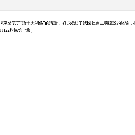
，毛澤東發表了“論十大關係”的講話，初步總結了我國社會主義建設的經驗
1122旗幟第七集）