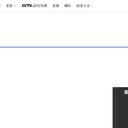
事
更多
節目官網
直播
欄目
頻道大全
選