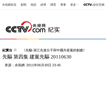
央視網首頁
新聞
視頻
經濟
體育
軍事
更多
節目官網
紀實台
《先驅-浙江先進分子與中國共産黨的創建》
先驅 第四集 建黨先驅 20110630
來源：
央視網
2011年06月30日 23:45