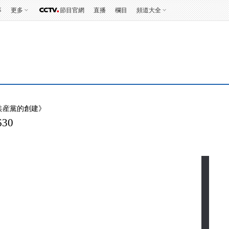
事
更多
節目官網
直播
欄目
頻道大全
共産黨的創建》
30