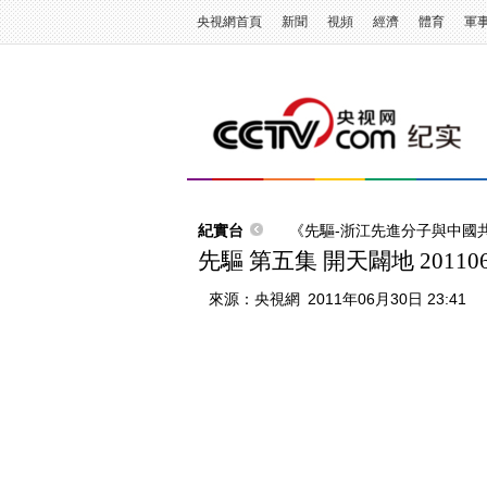
央視網首頁
新聞
視頻
經濟
體育
軍
紀實台
《先驅-浙江先進分子與中國
先驅 第五集 開天闢地 201106
來源：
央視網
2011年06月30日 23:41