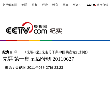
央視網首頁
新聞
視頻
經濟
體育
軍事
更多
節目官網
紀實台
《先驅-浙江先進分子與中國共産黨的創建》
先驅 第一集 五四發軔 20110627
來源：
央視網
2011年06月27日 23:23