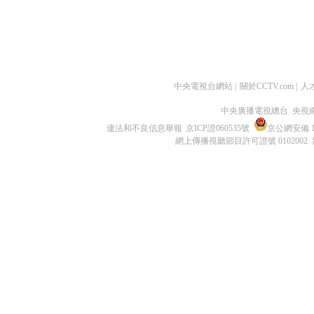
中央電視台網站
|
關於CCTV.com
|
人
中央廣播電視總台 央視
違法和不良信息舉報
京ICP證060535號
京公網安備 11
網上傳播視聽節目許可證號 0102002