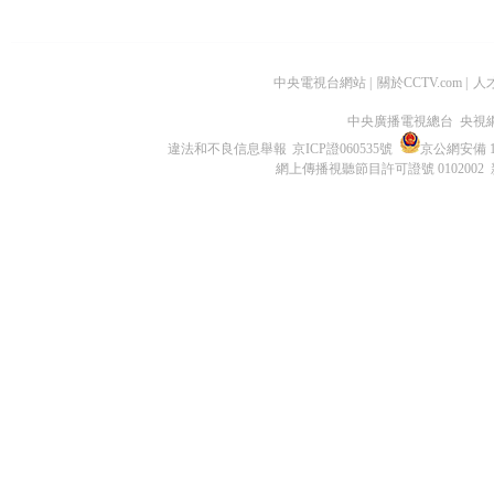
中央電視台網站
|
關於CCTV.com
|
人
中央廣播電視總台 央視
違法和不良信息舉報
京ICP證060535號
京公網安備 11
網上傳播視聽節目許可證號 0102002