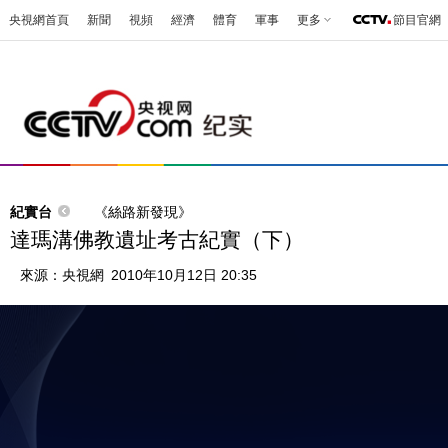
央視網首頁
新聞
視頻
經濟
體育
軍事
更多
節目官網
紀實台
《絲路新發現》
達瑪溝佛教遺址考古紀實（下）
來源：
央視網
2010年10月12日 20:35