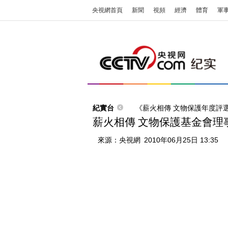
央視網首頁
新聞
視頻
經濟
體育
軍
紀實台
《薪火相傳 文物保護年度評
薪火相傳 文物保護基金會理
來源：
央視網
2010年06月25日 13:35