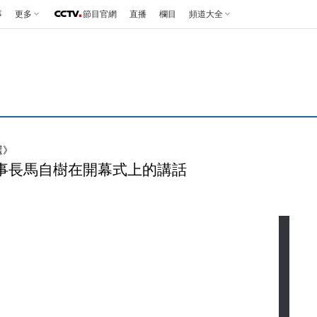
事
更多
節目官網
直播
欄目
頻道大全
選》
事長馬自樹在開幕式上的講話