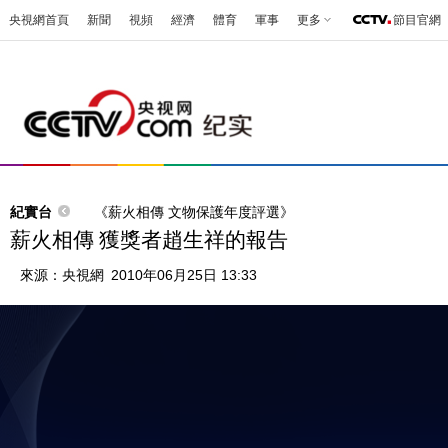
央視網首頁
新聞
視頻
經濟
體育
軍事
更多
節目官網
紀實台
《薪火相傳 文物保護年度評選》
薪火相傳 獲獎者趙生祥的報告
來源：
央視網
2010年06月25日 13:33