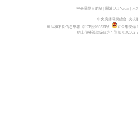
中央電視台網站
|
關於CCTV.com
|
人
中央廣播電視總台 央視
違法和不良信息舉報
京ICP證060535號
京公網安備 11
網上傳播視聽節目許可證號 0102002