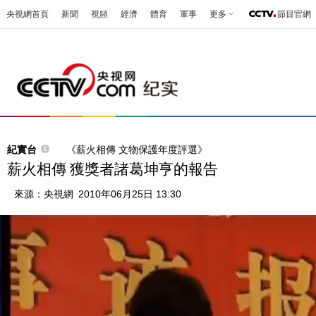
央視網首頁
新聞
視頻
經濟
體育
軍事
更多
節目官網
紀實台
《薪火相傳 文物保護年度評選》
薪火相傳 獲獎者諸葛坤亨的報告
來源：
央視網
2010年06月25日 13:30