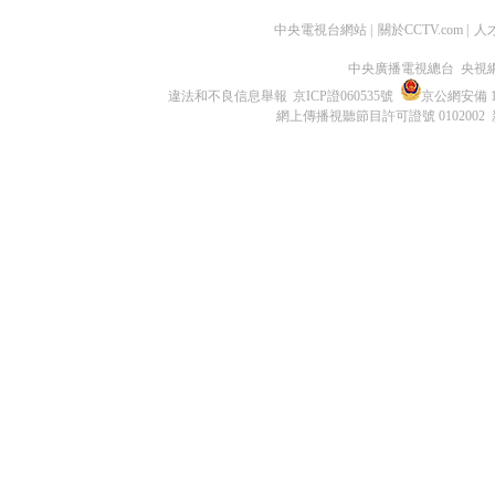
中央電視台網站
|
關於CCTV.com
|
人
中央廣播電視總台 央視
違法和不良信息舉報
京ICP證060535號
京公網安備 11
網上傳播視聽節目許可證號 0102002