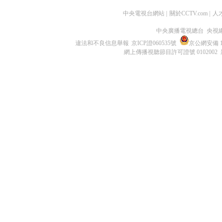
中央電視台網站
|
關於CCTV.com
|
人
中央廣播電視總台 央視
違法和不良信息舉報
京ICP證060535號
京公網安備 11
網上傳播視聽節目許可證號 0102002