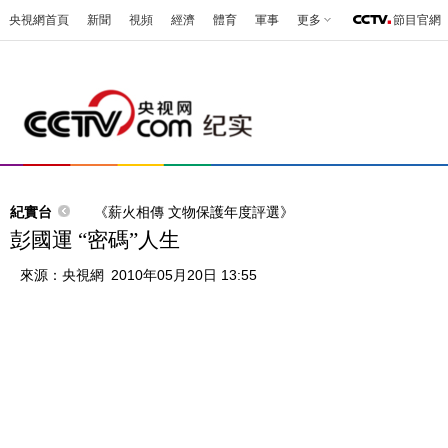
央視網首頁
新聞
視頻
經濟
體育
軍事
更多
節目官網
紀實台
《薪火相傳 文物保護年度評選》
彭國運 “密碼”人生
來源：
央視網
2010年05月20日 13:55