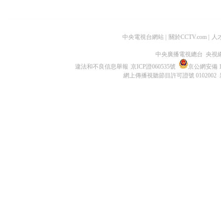
中央電視台網站
|
關於CCTV.com
|
人
中央廣播電視總台 央視
違法和不良信息舉報
京ICP證060535號
京公網安備 11
網上傳播視聽節目許可證號 0102002