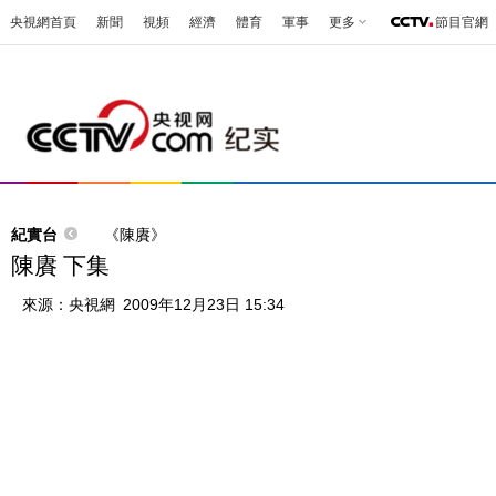
央視網首頁
新聞
視頻
經濟
體育
軍事
更多
節目官網
紀實台
《陳賡》
陳賡 下集
來源：
央視網
2009年12月23日 15:34