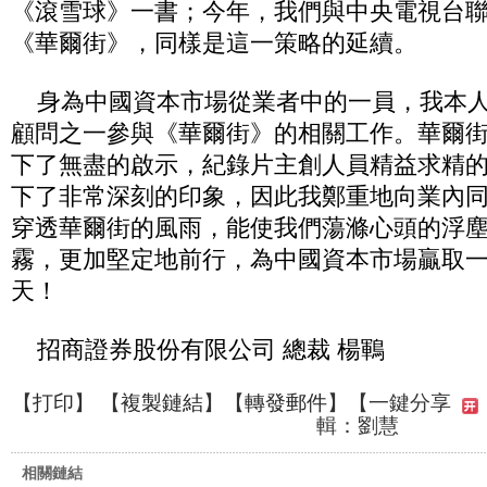
《滾雪球》一書；今年，我們與中央電視台
《華爾街》，同樣是這一策略的延續。
身為中國資本市場從業者中的一員，我本人
顧問之一參與《華爾街》的相關工作。華爾
下了無盡的啟示，紀錄片主創人員精益求精
下了非常深刻的印象，因此我鄭重地向業內
穿透華爾街的風雨，能使我們蕩滌心頭的浮
霧，更加堅定地前行，為中國資本市場贏取
天！
招商證券股份有限公司 總裁 楊鶤
【
打印
】 【
複製鏈結
】【
轉發郵件
】
【一鍵分享
輯：劉慧
相關鏈結