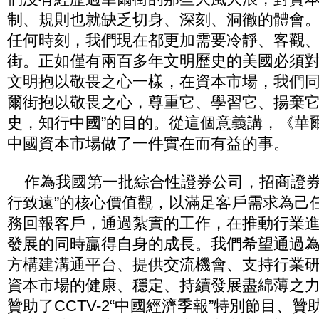
制、規則也就缺乏切身、深刻、洞徹的體會
任何時刻，我們現在都更加需要冷靜、客觀
街。正如僅有兩百多年文明歷史的美國必須
文明抱以敬畏之心一樣，在資本市場，我們
爾街抱以敬畏之心，尊重它、學習它、揚棄它
史，知行中國”的目的。從這個意義講，《華
中國資本市場做了一件實在而有益的事。
作為我國第一批綜合性證券公司，招商證券
行致遠”的核心價值觀，以滿足客戶需求為己
務回報客戶，通過紮實的工作，在推動行業
發展的同時贏得自身的成長。我們希望通過
方構建溝通平台、提供交流機會、支持行業
資本市場的健康、穩定、持續發展盡綿薄之
贊助了CCTV-2“中國經濟季報”特別節目、