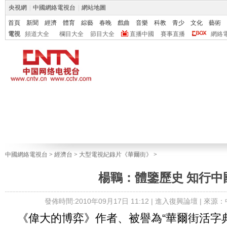
央視網
|
中國網絡電視台
|
網站地圖
首頁
新聞
經濟
體育
綜藝
春晚
戲曲
音樂
科教
青少
文化
藝術
電視
頻道大全
欄目大全
節目大全
直播中國
賽事直播
網絡
中國網絡電視台
>
經濟台
>
大型電視紀錄片《華爾街》
>
楊鶤：體鑒歷史 知行中
發佈時間:2010年09月17日 11:12 |
進入復興論壇
| 來源
《偉大的博弈》作者、被譽為“華爾街活字典”