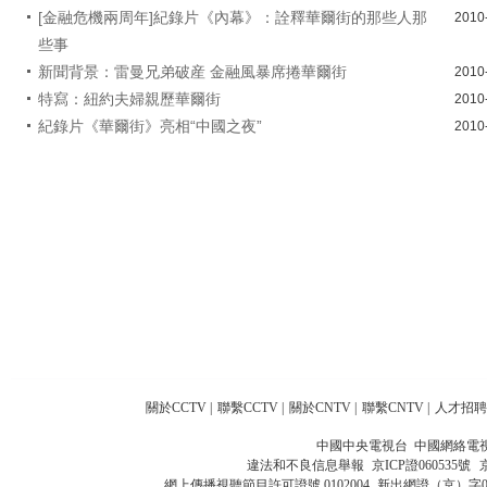
[金融危機兩周年]紀錄片《內幕》：詮釋華爾街的那些人那
2010
些事
新聞背景：雷曼兄弟破産 金融風暴席捲華爾街
2010
特寫：紐約夫婦親歷華爾街
2010
紀錄片《華爾街》亮相“中國之夜”
2010
關於CCTV
|
聯繫CCTV
|
關於CNTV
|
聯繫CNTV
|
人才招聘
中國中央電視台 中國網絡電
違法和不良信息舉報
京ICP證060535號
網上傳播視聽節目許可證號 0102004
新出網證（京）字0