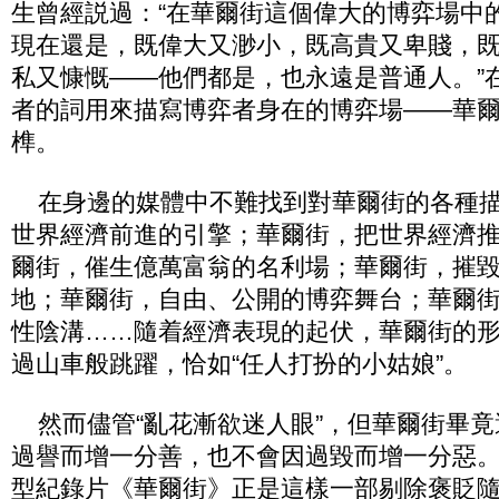
生曾經説過：“在華爾街這個偉大的博弈場中
現在還是，既偉大又渺小，既高貴又卑賤，
私又慷慨——他們都是，也永遠是普通人。”
者的詞用來描寫博弈者身在的博弈場——華
榫。
在身邊的媒體中不難找到對華爾街的各種描
世界經濟前進的引擎；華爾街，把世界經濟
爾街，催生億萬富翁的名利場；華爾街，摧
地；華爾街，自由、公開的博弈舞台；華爾
性陰溝……隨着經濟表現的起伏，華爾街的
過山車般跳躍，恰如“任人打扮的小姑娘”。
然而儘管“亂花漸欲迷人眼”，但華爾街畢竟
過譽而增一分善，也不會因過毀而增一分惡
型紀錄片《華爾街》正是這樣一部剔除褒貶