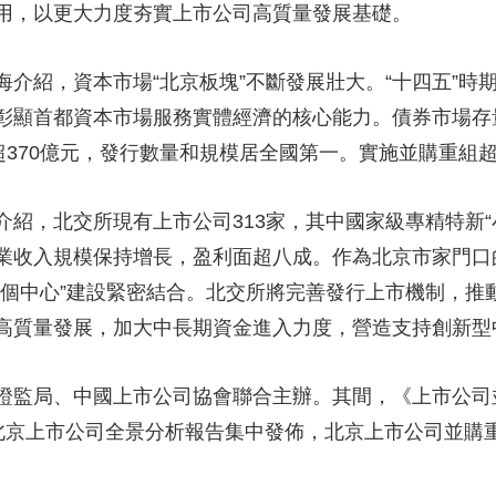
用，以更大力度夯實上市公司高質量發展基礎。
央博
非遺
文化
旅游
科普
健康
樂齡
閱讀
雲起
超級工廠
智敬中國
全民健康
顏選攻略
海洋
紹，資本市場“北京板塊”不斷發展壯大。“十四五”時期
彰顯首都資本市場服務實體經濟的核心能力。債券市場存量
超370億元，發行數量和規模居全國第一。實施並購重組超1
收視榜
總台企業白名單
北交所現有上市公司313家，其中國家級專精特新“小
業收入規模保持增長，盈利面超八成。作為北京市家門口
四個中心”建設緊密結合。北交所將完善發行上市機制，推
高質量發展，加大中長期資金進入力度，營造支持創新型
局、中國上市公司協會聯合主辦。其間，《上市公司並購
”北京上市公司全景分析報告集中發佈，北京上市公司並購