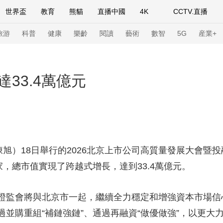
世界盃
教育
熊貓
直播中國
4K
CCTV.直播
式妙語
主持人
下載央視影音
熱解讀
天天學習
旅游
科普
健康
樂齡
閱讀
藝術
數智
5G
産業+
紀錄片網
國家大劇院
大型活動
33.4萬億元
科技
法治
文娛
人物
公益
圖片
習式妙語
央視快評
央視網評
光華銳評
鋒面
旭）18日舉行的2026北京上市公司高質量發展大會暨
頻道
VR/AR
4K專區
全景新聞
家，總市值實現了跨越式增長，達到33.4萬億元。
請入列
人生第一次
人生第二次
監會將與北京市一起，繼續全力穩定和增強資本市場信
年冬奧會
CBA
NBA
中超
國足
國際足球
網球
綜
並購重組“補鏈強鏈”、通過再融資“做優做強”，以更大
體育江湖
文化體育
冰雪道路
足球道路