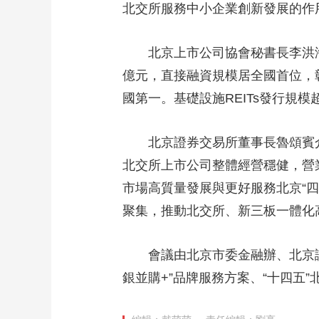
北交所服務中小企業創新發展的作
財經
教育
鄉村振興
生態環境
一帶一路
大國智造
大國展會
大國保險
雲頂對話
北京上市公司協會秘書長李洪海介
億元，直接融資規模居全國首位，
國第一。基礎設施REITs發行規模
CCTV.節目官網
直播
節目單
欄目
片庫
北京證券交易所董事長魯頌賓介紹，
北交所上市公司整體經營穩健，營
市場高質量發展與更好服務北京“
聚集，推動北交所、新三板一體化
會議由北京市委金融辦、北京證監
銀並購+”品牌服務方案、“十四五