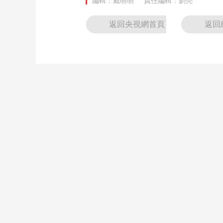
編輯：戴萌萌
責任編輯：劉亮
返回央視網首頁
返回
最新推薦