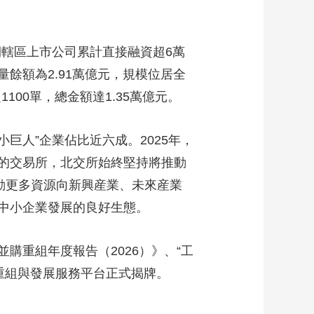
藝術
汽車
數智
5G
産業+
時尚
天氣
才藝
網展
央央好物
轄區上市公司累計直接融資超6萬
餘額為2.91萬億元，規模位居全
100單，總金額達1.35萬億元。
巨人”企業佔比近六成。2025年，
的交易所，北交所始終堅持將推動
動更多資源向新興産業、未來産業
中小企業發展的良好生態。
重組年度報告（2026）》、“工
重組與發展服務平台正式揭牌。