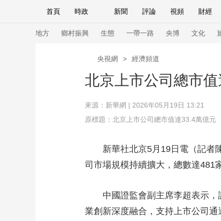
首頁
時政
新聞
評論
視頻
財經
人民領袖習近平
直播
海外頻道
片庫
iPanda
欄目大全
聯播+
English
中國領導人
節目單
Монгол
聽音
央視快評
微視頻
習
地方
鄉村振興
生態
一帶一路
央博
文化
央視網
>
經濟頻道
總台春晚
網絡春晚
共産黨員網
秧紀錄
北京上市公司總市值達
來源：
新華網
| 2026年05月19日 13:21
新聞
國內
國際
評論
經濟
軍事
原標題：北京上市公司總市值達33.4萬億元
人民領袖習近平
聯播+
熱解讀
天天學習
新華社北京5月19日電（記者陳
視頻
小央視頻
小央直播
直播中國
熊貓
司市場規模持續擴大，總數達481
現場
前線
比劃
快看
藍海中國
新兵
中國證監會副主席李超表示，證
體育
直播
競猜
2026年世界盃
2026
業創新深度融合，支持上市公司通過
VIP會員
CCTV奧林匹克頻道
生活體育大會