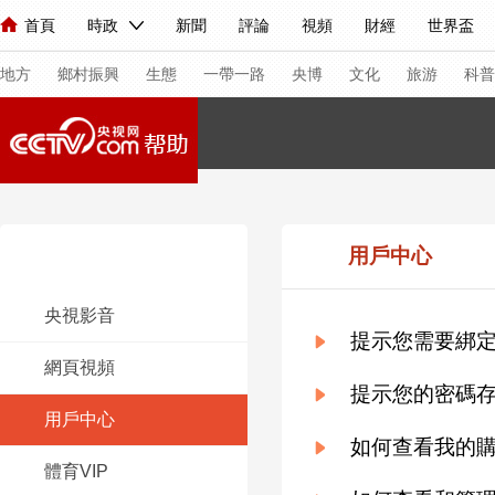
首頁
時政
新聞
評論
視頻
財經
世界盃
人民領袖習近平
直播
海外頻道
片庫
iPanda
欄目大全
聯播+
English
中國領導人
節目單
Монгол
聽音
央視快評
微視頻
習式妙語
主持人
下
地方
鄉村振興
生態
一帶一路
央博
文化
旅游
科普
總台春晚
網絡春晚
共産黨員網
秧紀錄
紀錄片網
新聞
國內
國際
評論
經濟
軍事
科技
法
常見問題
用戶中心
人民領袖習近平
聯播+
熱解讀
天天學習
習式妙語
央視影音
提示您需要綁
視頻
小央視頻
小央直播
直播中國
熊貓頻道
V
網頁視頻
現場
前線
比劃
快看
藍海中國
新兵請入列
提示您的密碼
用戶中心
體育
直播
競猜
2026年世界盃
2026年冬奧會
如何查看我的
體育VIP
VIP會員
CCTV奧林匹克頻道
生活體育大會
體育江湖