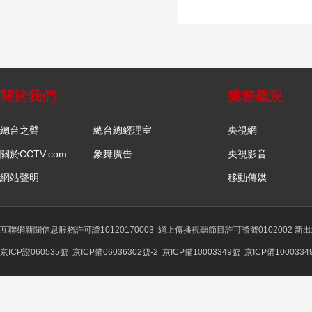
關於我們
業務概況
總台之聲
總台總經理室
央視網
關於CCTV.com
象舞廣告
央視影音
網站聲明
移動傳媒
互聯網新聞信息服務許可證10120170003
網上傳播視聽節目許可證號0102002 新
京ICP證060535號
京ICP備06036302號-2
京ICP備10003349號
京ICP備1000334