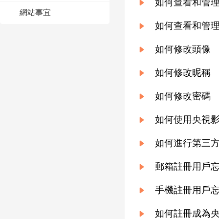
如何查看和管
網站事宜
財經
教育
鄉村振興
生態環境
一帶一路
央博
如何查看和管
大國智造
大國展會
大國保險
雲頂對話
雲起
超
如何修改頭像
如何修改昵稱
如何修改密碼
CCTV.節目官網
直播
節目單
欄目
片庫
收視榜
如何使用央視
如何進行第三
郵箱註冊用戶
手機註冊用戶
如何註冊成為