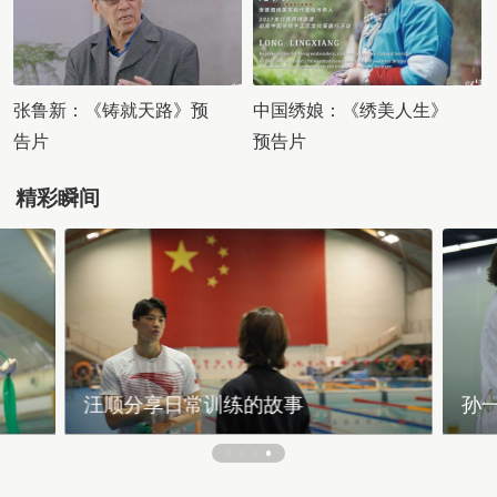
张鲁新：《铸就天路》预
中国绣娘：《绣美人生》
告片
预告片
精彩瞬间
孙一文带领秦方体验击剑训练