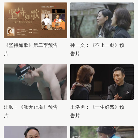
《坚持如歌》第二季预告
孙一文：《不止一剑》预
片
告片
汪顺：《泳无止境》预告
王洛勇：《一生好戏》预
片
告片