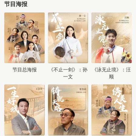
节目海报
节目总海报
《不止一剑》：孙
《泳无止境》：汪
一文
顺