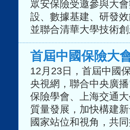
眾安保險受邀參與大會
設、數據基建、研發效
並聯合清華大學技術創
首屆中國保險大
12月23日，首屆中
央視網，聯合中央廣播
保險學會、上海交通大
質量發展，加快構建新
國家站位和視角，共同