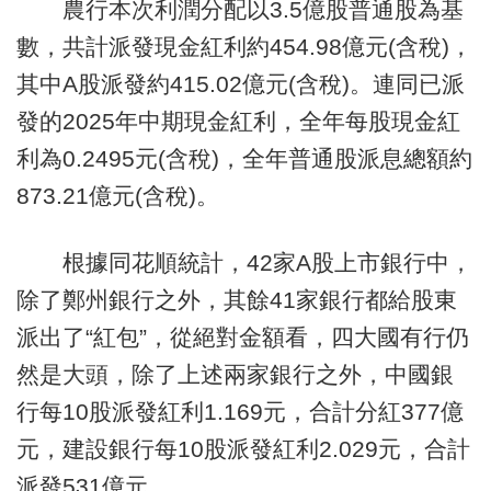
農行本次利潤分配以3.5億股普通股為基
數，共計派發現金紅利約454.98億元(含稅)，
其中A股派發約415.02億元(含稅)。連同已派
發的2025年中期現金紅利，全年每股現金紅
利為0.2495元(含稅)，全年普通股派息總額約
873.21億元(含稅)。
根據同花順統計，42家A股上市銀行中，
除了鄭州銀行之外，其餘41家銀行都給股東
派出了“紅包”，從絕對金額看，四大國有行仍
然是大頭，除了上述兩家銀行之外，中國銀
行每10股派發紅利1.169元，合計分紅377億
元，建設銀行每10股派發紅利2.029元，合計
派發531億元。