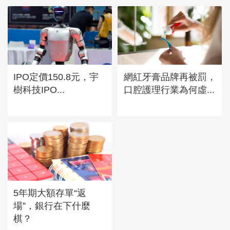
IPO定價150.8元，宇
網紅牙膏品牌再被罰，
樹科技IPO...
口腔護理行業為何虛...
5年期大額存單“返
場”，銀行在下什麼
棋？