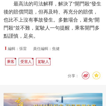
最高法的司法解釋，解決了“開門殺”發生
後的賠償問題，但再及時、再充分的賠償，
也比不上沒有事故發生。多數場合，避免“開
門殺”並不難，駕駛人一句提醒，乘客開門多
點謹慎，足矣。
編輯：張雷
責任編輯：焦健
乘客
受害人
駕駛人
分享：