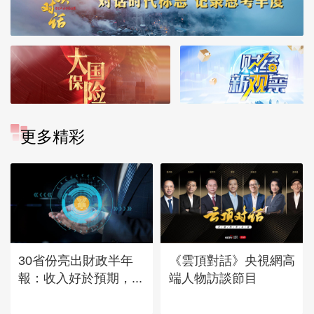
更多精彩
30省份亮出財政半年
《雲頂對話》央視網高
報：收入好於預期，...
端人物訪談節目