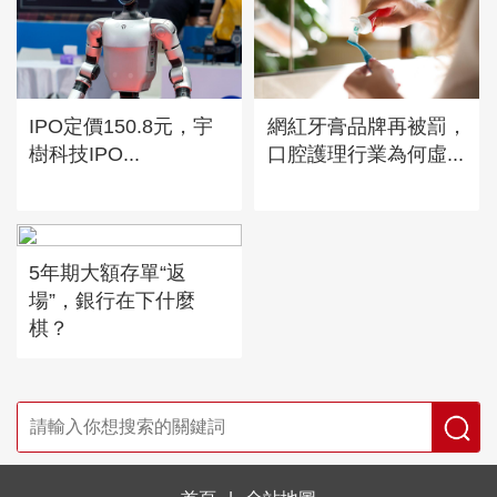
IPO定價150.8元，宇
網紅牙膏品牌再被罰，
樹科技IPO...
口腔護理行業為何虛...
5年期大額存單“返
場”，銀行在下什麼
棋？