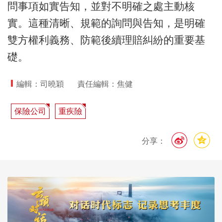
問事項如實告知，並對不明確之處主動核
實。這種清晰、規範的詢問與告知，是明確
雙方權利義務、防範後續理賠糾紛的重要基
礎。
編輯：司曉穎
責任編輯：焦健
保險公司
重疾險
分享：