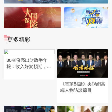
更多精彩
30省份亮出財政半年
報：收入好於預期，...
《雲頂對話》央視網高
端人物訪談節目