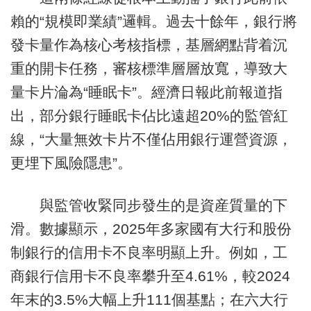
賴的“規模即業績”邏輯。過去十餘年，銀行將
發卡量作為核心考核指標，基層網點背着沉
重的開卡任務，審核標準層層放寬，導致大
量卡片淪為“睡眠卡”。經濟日報此前報道指
出，部分銀行睡眠卡佔比遠超20%的監管紅
線，“大量無效卡片不僅佔用銀行運營資源，
更埋下風險隱患”。
與監管收緊同步發生的是資産質量的下
滑。數據顯示，2025年多家國有大行和股份
制銀行的信用卡不良率明顯上升。例如，工
商銀行信用卡不良率攀升至4.61%，較2024
年末的3.5%大幅上升111個基點；在六大行