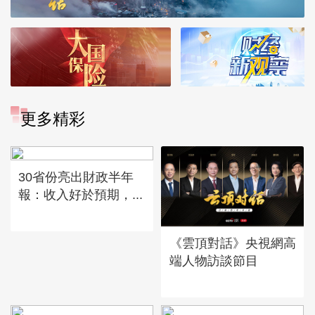
更多精彩
30省份亮出財政半年
報：收入好於預期，...
《雲頂對話》央視網高
端人物訪談節目