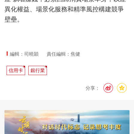
異化權益、場景化服務和精準風控構建競爭
壁壘。
編輯：司曉穎
責任編輯：焦健
信用卡
銀行業
分享：