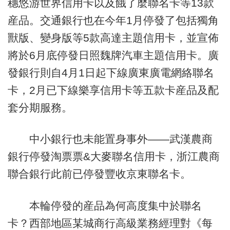
穗悠游世界信用卡以及餓了麼聯名卡等13款
産品。交通銀行也在今年1月停發了包括獨角
獸版、變身版等5款高達主題信用卡，並宣佈
將於6月底停發日照魏牌汽車主題信用卡。廣
發銀行則自4月1日起下線廣東廣電網絡聯名
卡，2月已下線樂享信用卡等五款卡産品及配
套分期服務。
中小銀行也未能置身事外——武漢農商
銀行停發淘票票&大麥聯名信用卡，浙江農商
聯合銀行此前已停發豐收京東聯名卡。
本輪停發的産品為何高度集中於聯名
卡？西部地區某城商行高級業務經理對《每