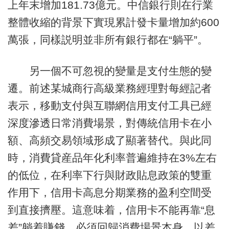
上年末增加181.73億元。中信銀行則在行業
整體收縮的背景下實現累計發卡量增加約600
萬張，同樣説明並非所有銀行都在“躺平”。
另一個不可忽視的變量是支付生態的變
遷。前述某城商行高級業務經理對每經記者
表示，移動支付與互聯網信用支付工具已經
深度滲透日常消費場景，對傳統信用卡在小
額、高頻交易領域形成了顯著替代。與此同
時，消費貸産品年化利率普遍維持在3%左右
的低位，在利率下行與財政貼息政策的雙重
作用下，信用卡高息分期業務的盈利空間受
到直接擠壓。這意味着，信用卡不能再靠“息
差”躺着賺錢，必須回歸消費場景本身，以差