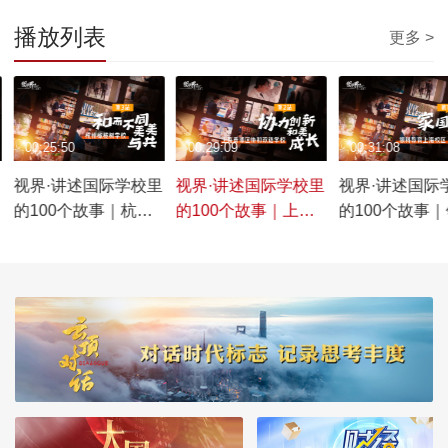
播放列表
更多 >
00:25:50
00:29:09
00:31:08
里
视界·讲述国际学校里
视界·讲述国际学校里
视界·讲述国际
的100个故事｜杭州
的100个故事｜上海
的100个故事
橄榄树学校
青浦区协和双语学校
教育上海校区