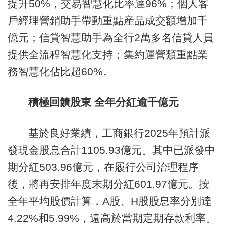
提升50%，交易智慧化比率達96%；個人客
戶經理營銷助手帶動重點産品成交額增加千
億元；信貸智慧助手為全行2萬多名信貸人員
提供全流程智慧化支持；集約運營類重點業
務智慧化佔比超60%。
積極回饋股東 全年分紅逾千億元
基於良好業績，工商銀行2025年預計派
發現金股息合計1105.93億元。其中已派發中
期分紅503.96億元，在履行公司治理程序
後，將再安排年度末期分紅601.97億元。按
全年平均股價計算，A股、H股股息率分別達
4.22%和5.99%，遠高於當期定期存款利率。