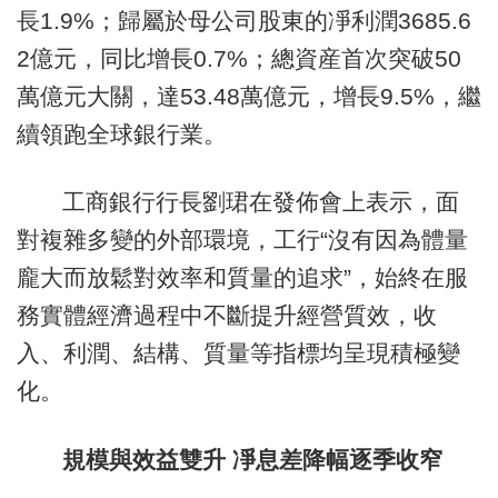
長1.9%；歸屬於母公司股東的凈利潤3685.6
2億元，同比增長0.7%；總資産首次突破50
萬億元大關，達53.48萬億元，增長9.5%，繼
續領跑全球銀行業。
工商銀行行長劉珺在發佈會上表示，面
對複雜多變的外部環境，工行“沒有因為體量
龐大而放鬆對效率和質量的追求”，始終在服
務實體經濟過程中不斷提升經營質效，收
入、利潤、結構、質量等指標均呈現積極變
化。
規模與效益雙升 凈息差降幅逐季收窄