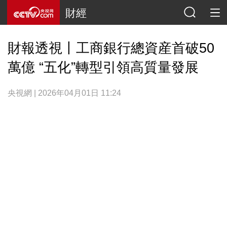
財經
財報透視丨工商銀行總資産首破50
萬億 “五化”轉型引領高質量發展
央視網 | 2026年04月01日 11:24