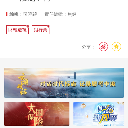
編輯：司曉穎
責任編輯：焦健
財報透視
銀行業
分享：