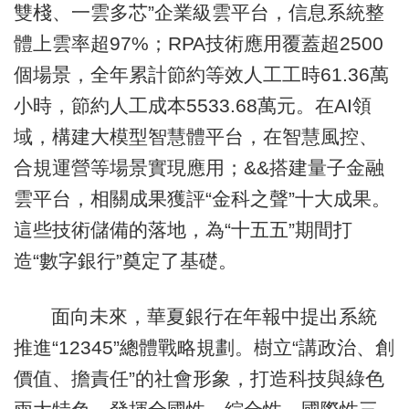
雙棧、一雲多芯”企業級雲平台，信息系統整
體上雲率超97%；RPA技術應用覆蓋超2500
個場景，全年累計節約等效人工工時61.36萬
小時，節約人工成本5533.68萬元。在AI領
域，構建大模型智慧體平台，在智慧風控、
合規運營等場景實現應用；&&搭建量子金融
雲平台，相關成果獲評“金科之聲”十大成果。
這些技術儲備的落地，為“十五五”期間打
造“數字銀行”奠定了基礎。
面向未來，華夏銀行在年報中提出系統
推進“12345”總體戰略規劃。樹立“講政治、創
價值、擔責任”的社會形象，打造科技與綠色