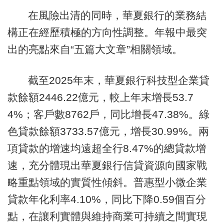
在風險出清的同時，華夏銀行的業務結
構正在經歷積極的方向性調整。年報中最突
出的亮點來自“五篇大文章”相關領域。
截至2025年末，華夏銀行科技型企業貸
款餘額2446.22億元，較上年末增長53.7
4%；客戶數8762戶，同比增長47.38%。綠
色貸款餘額3733.57億元，增長30.99%。兩
項貸款的增速均遠超全行8.47%的總貸款增
速，充分體現出華夏銀行信貸資源向國家戰
略重點領域的實質性傾斜。普惠型小微企業
貸款年化利率4.10%，同比下降0.59個百分
點，在讓利實體與維持商業可持續之間實現