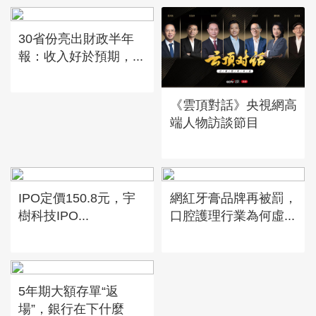
30省份亮出財政半年
報：收入好於預期，...
《雲頂對話》央視網高
端人物訪談節目
IPO定價150.8元，宇
網紅牙膏品牌再被罰，
樹科技IPO...
口腔護理行業為何虛...
5年期大額存單“返
場”，銀行在下什麼