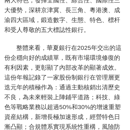
兩大特色，發揮全國性、綜合性、國際性三
大優勢，深耕京津冀、長三角、粵港澳、成
渝四大區域，鍛造數字、生態、特色、標杆
和受人尊敬的五大標誌性銀行。
整體來看，華夏銀行在2025年交出的這
份企穩向好的成績單，既有市場環境修復的
有利因素，更彰顯了內部改革的顯著成效。
這份年報記錄了一家股份制銀行在管理層更
迭元年的積極作為：通過主動核銷出清歷史
不良，為未來輕裝上陣鋪平道路；科技、綠
色等戰略業務以超過50%和30%的增速重塑
資産結構，新增長極加速形成，經營特色日
漸凸顯；合規體系實現系統性重構，風險防