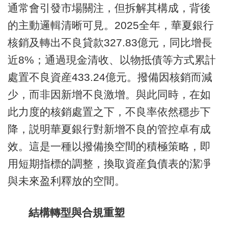
通常會引發市場關注，但拆解其構成，背後
的主動邏輯清晰可見。2025全年，華夏銀行
核銷及轉出不良貸款327.83億元，同比增長
近8%；通過現金清收、以物抵債等方式累計
處置不良資産433.24億元。撥備因核銷而減
少，而非因新增不良激增。與此同時，在如
此力度的核銷處置之下，不良率依然穩步下
降，説明華夏銀行對新增不良的管控卓有成
效。這是一種以撥備換空間的積極策略，即
用短期指標的調整，換取資産負債表的潔凈
與未來盈利釋放的空間。
結構轉型與合規重塑