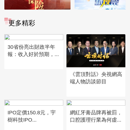
更多精彩
30省份亮出財政半年
報：收入好於預期，...
《雲頂對話》央視網高
端人物訪談節目
IPO定價150.8元，宇
網紅牙膏品牌再被罰，
樹科技IPO...
口腔護理行業為何虛...