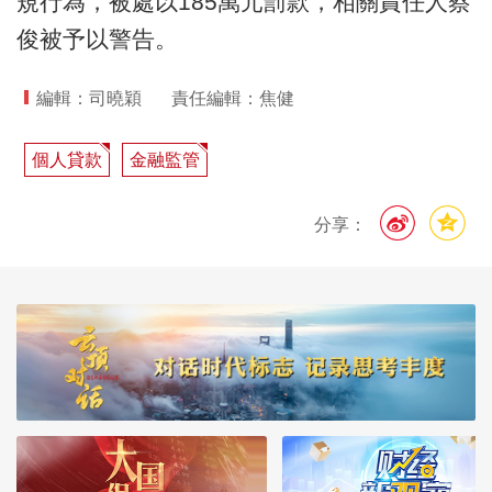
規行為，被處以185萬元罰款，相關責任人蔡
俊被予以警告。
編輯：司曉穎
責任編輯：焦健
個人貸款
金融監管
分享：